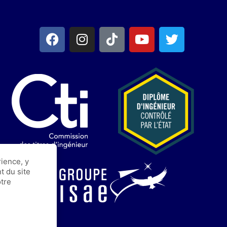
ience, y
t du site
otre