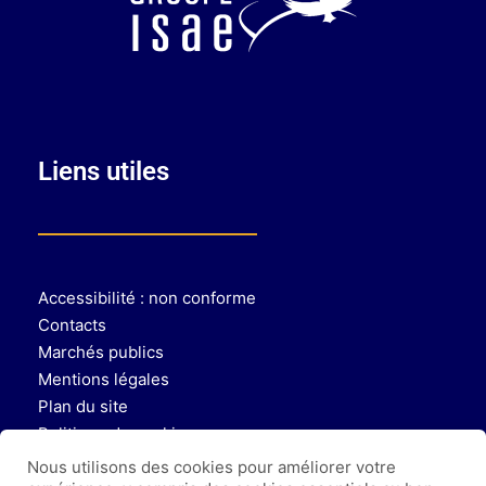
Liens utiles
Accessibilité : non conforme
Contacts
Marchés publics
Mentions légales
Plan du site
Politique de cookies
Politique de protection des données
Nous utilisons des cookies pour améliorer votre