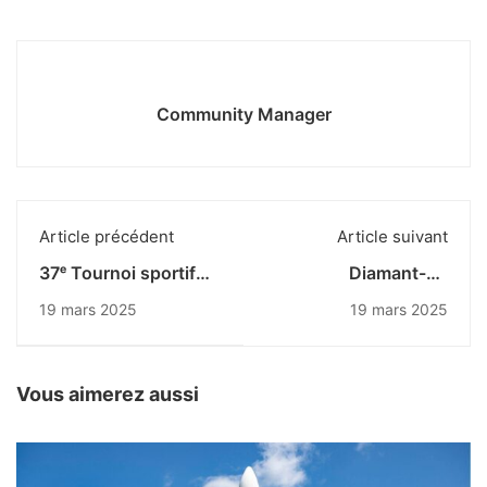
Community Manager
Article précédent
Article suivant
37ᵉ Tournoi sportif
Diamant-X :
des grandes écoles
immersion au plus
19 mars 2025
19 mars 2025
de la Défense : une
proche de la réalité
journée placée sous
pour les étudiants du
le signe du sport et
Mastère spécialisé
de la cohésion
DefSiS
Vous aimerez aussi