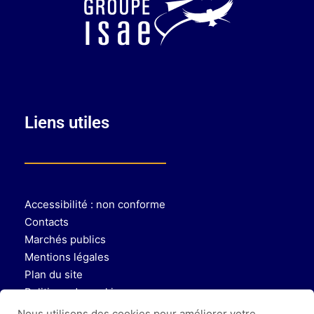
Liens utiles
Accessibilité : non conforme
Contacts
Marchés publics
Mentions légales
Plan du site
Politique de cookies
Politique de protection des données
Nous utilisons des cookies pour améliorer votre