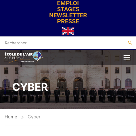
EMPLOI
STAGES
NEWSLETTER
PRESSE
CYBER
Home
Cyber