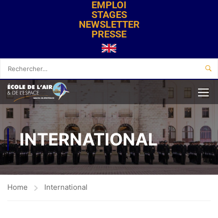
EMPLOI
STAGES
NEWSLETTER
PRESSE
INTERNATIONAL
Home
International