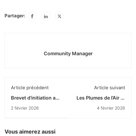
Partager:
Community Manager
Article précédent
Article suivant
Brevet d'initiation au
Les Plumes de l’Air et
parachutisme
de l’Espace : quand
2 février 2026
4 février 2026
militaire : l'expertise
les mots prennent
des instructeurs de la
leur envol sur la
SIM
BA701
Vous aimerez aussi