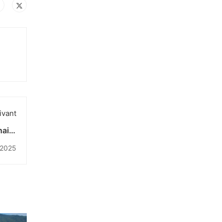
ivant
naire
icy"
 2025