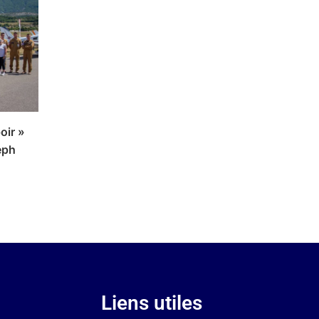
poir »
eph
n
Liens utiles