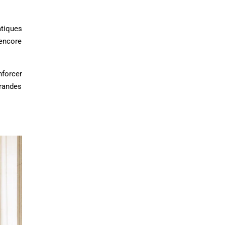
tiques
 encore
nforcer
grandes