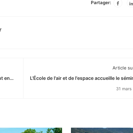
Partager:
r
Article su
nt en
L'École de l'air et de l'espace accueille le sémi
"Common Security and Defence Pol
31 mars