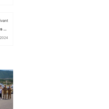
ivant
es de
3ème
 2024