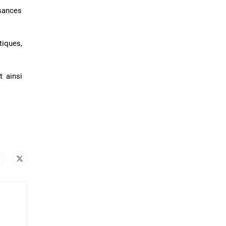
ssances
tiques,
t ainsi